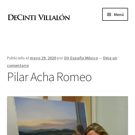
Ir
Ir
Menú
a
al
la
contenido
Academia de pintura
navegación
El Bloque
Publicado el
mayo 29, 2020
por
DV España México
—
Deja un
Archivo de exposiciones
comentario
Pilar Acha Romeo
Archivo de alumnos