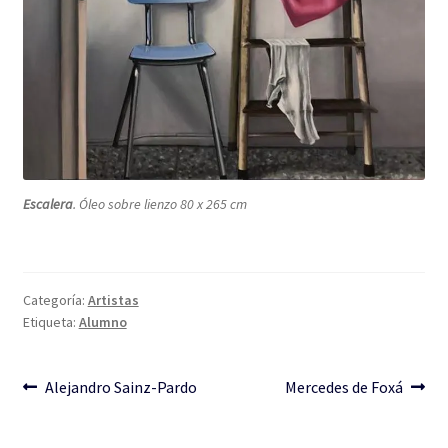
Escalera
. Óleo sobre lienzo 80 x 265 cm
Categoría:
Artistas
Etiqueta:
Alumno
Navegación
Anterior:
Siguiente:
Alejandro Sainz-Pardo
Mercedes de Foxá
de