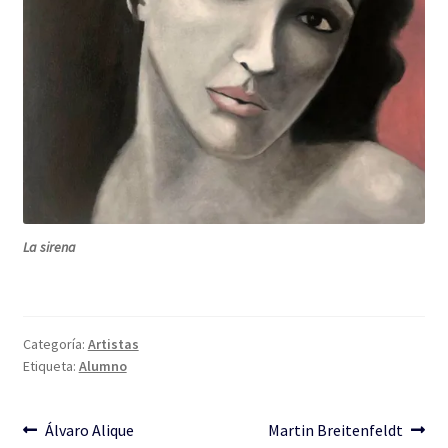
La sirena
Categoría:
Artistas
Etiqueta:
Alumno
Navegación
Anterior:
Siguiente:
Álvaro Alique
Martin Breitenfeldt