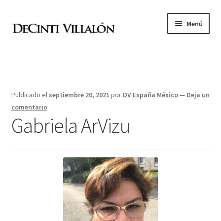
Ir
Ir
Menú
a
al
la
contenido
Academia de pintura
navegación
El Bloque
Publicado el
septiembre 20, 2021
por
DV España México
—
Deja un
Archivo de exposiciones
comentario
Gabriela ArVizu
Archivo de alumnos